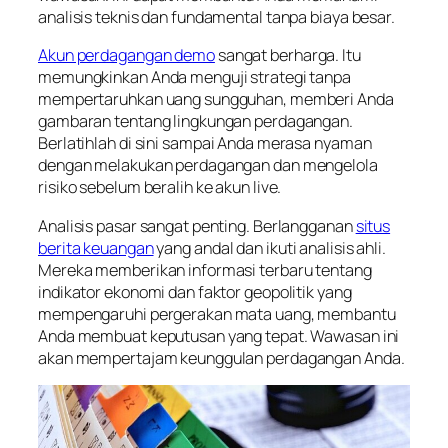
analisis teknis dan fundamental tanpa biaya besar.
Akun perdagangan demo
sangat berharga. Itu
memungkinkan Anda menguji strategi tanpa
mempertaruhkan uang sungguhan, memberi Anda
gambaran tentang lingkungan perdagangan.
Berlatihlah di sini sampai Anda merasa nyaman
dengan melakukan perdagangan dan mengelola
risiko sebelum beralih ke akun live.
Analisis pasar sangat penting. Berlangganan
situs
berita keuangan
yang andal dan ikuti analisis ahli.
Mereka memberikan informasi terbaru tentang
indikator ekonomi dan faktor geopolitik yang
mempengaruhi pergerakan mata uang, membantu
Anda membuat keputusan yang tepat. Wawasan ini
akan mempertajam keunggulan perdagangan Anda.