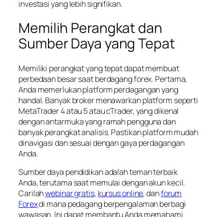
investasi yang lebih signifikan.
Memilih Perangkat dan
Sumber Daya yang Tepat
Memiliki perangkat yang tepat dapat membuat
perbedaan besar saat berdagang forex. Pertama,
Anda memerlukan platform perdagangan yang
handal. Banyak broker menawarkan platform seperti
MetaTrader 4 atau 5 atau cTrader, yang dikenal
dengan antarmuka yang ramah pengguna dan
banyak perangkat analisis. Pastikan platform mudah
dinavigasi dan sesuai dengan gaya perdagangan
Anda.
Sumber daya pendidikan adalah teman terbaik
Anda, terutama saat memulai dengan akun kecil.
Carilah
webinar gratis
,
kursus online
, dan
forum
Forex
di mana pedagang berpengalaman berbagi
wawasan. Ini dapat membantu Anda memahami