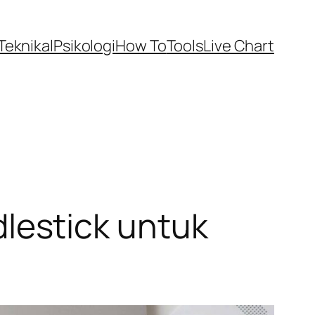
Teknikal
Psikologi
How To
Tools
Live Chart
estick untuk