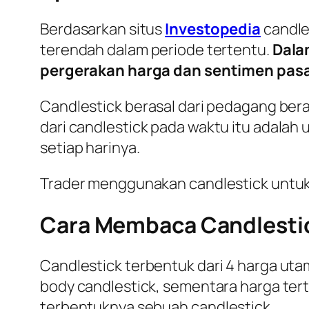
Berdasarkan situs
Investopedia
candles
terendah dalam periode tertentu.
Dala
pergerakan harga dan sentimen pasa
Candlestick berasal dari pedagang bera
dari
candlestick
pada waktu itu adalah
setiap harinya.
Trader menggunakan candlestick untuk
Cara Membaca Candlestic
Candlestick
terbentuk dari 4 harga uta
body candlestick, sementara harga tert
terbentuknya sebuah
candlestick
.