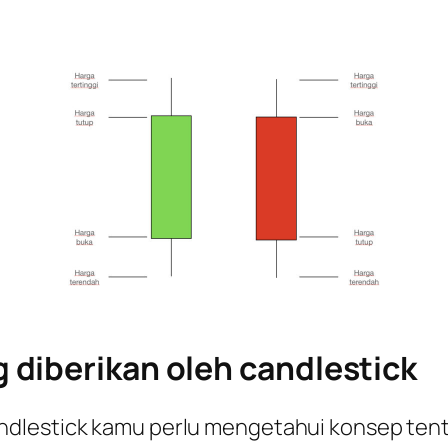
 diberikan oleh
candlestick
ndlestick
kamu perlu mengetahui konsep ten