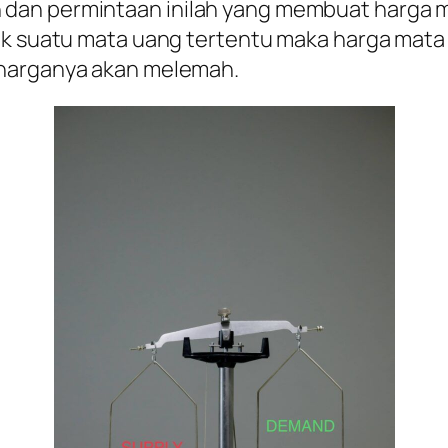
an permintaan inilah yang membuat harga ma
tuk suatu mata uang tertentu maka harga mata
 harganya akan melemah.