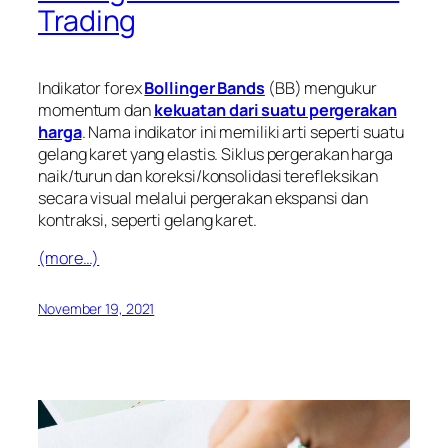
Trading
Indikator forex
Bollinger Bands
(BB) mengukur
momentum dan
kekuatan dari suatu pergerakan
harga
. Nama indikator ini memiliki arti seperti suatu
gelang karet yang elastis. Siklus pergerakan harga
naik/turun dan koreksi/konsolidasi terefleksikan
secara visual melalui pergerakan ekspansi dan
kontraksi, seperti gelang karet.
(more…)
November 19, 2021