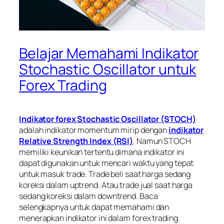
Belajar Memahami Indikator
Stochastic Oscillator untuk
Forex Trading
Indikator forex Stochastic Oscillator
(STOCH)
adalah indikator momentum mirip dengan
indikator
Relative Strength Index
(RSI)
. Namun STOCH
memiliki keunikan tertentu dimana indikator ini
dapat digunakan untuk mencari waktu yang tepat
untuk masuk trade. Trade beli saat harga sedang
koreksi dalam
uptrend
. Atau trade jual saat harga
sedang koreksi dalam
downtrend
. Baca
selengkapnya untuk dapat memahami dan
menerapkan indikator ini dalam
forex trading
.