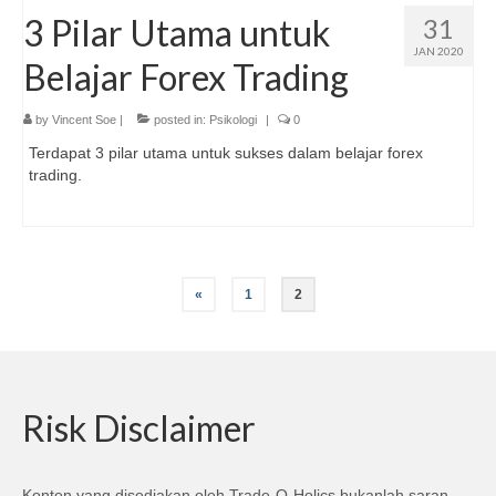
3 Pilar Utama untuk
31
JAN 2020
Belajar Forex Trading
by
Vincent Soe
|
posted in:
Psikologi
|
0
Terdapat 3 pilar utama untuk sukses dalam belajar forex
trading.
Posts
«
1
2
pagination
Risk Disclaimer
Konten yang disediakan oleh Trade-O-Holics bukanlah saran,