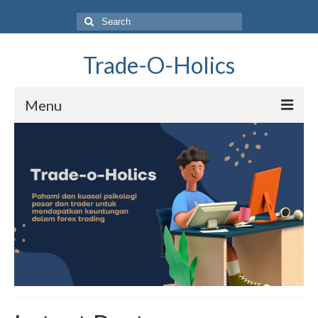
Search
for:
Trade-O-Holics
Menu
Home
How To
Psikologi
Tools
Analisa Teknis
Live Chart